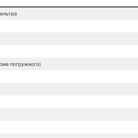
фильтра
роме погружного)
)