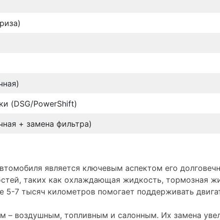
риза)
чная)
и (DSG/PowerShift)
чная + замена фильтра)
втомобиля является ключевым аспектом его долговечн
остей, таких как охлаждающая жидкость, тормозная ж
е 5-7 тысяч километров помогает поддерживать двигат
ам – воздушным, топливным и салонным. Их замена уве